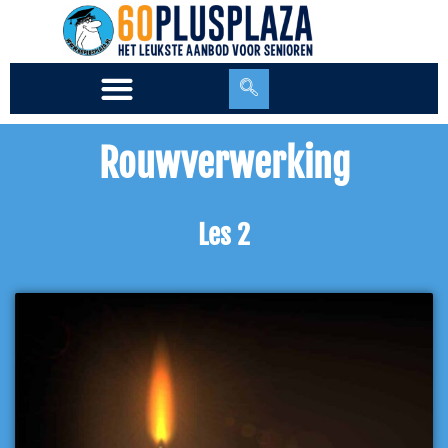
Ga
naar
de
inhoud
Rouwverwerking
Les 2