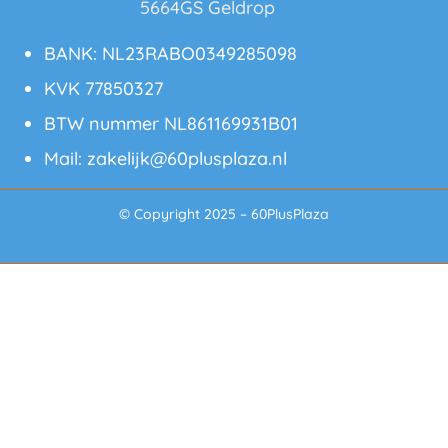
5664GS Geldrop
info@60plusplaza.nl
BANK: NL23RABO0349285098
KVK 77850327
BTW nummer NL861169931B01
Mail:
zakelijk@60plusplaza.nl
© Copyright 2025 – 60PlusPlaza