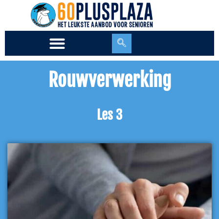
Ga
naar
de
inhoud
Rouwverwerking
Les 3