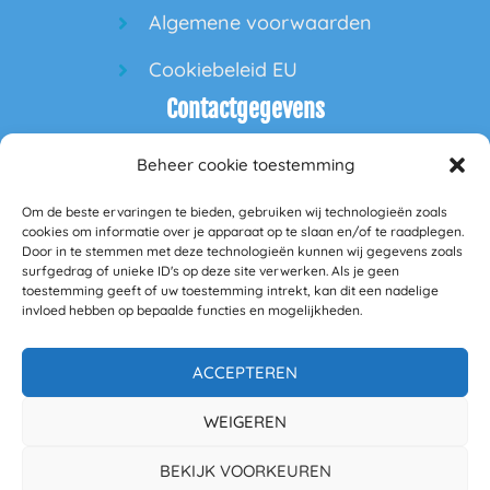
Algemene voorwaarden
Cookiebeleid EU
Contactgegevens
Beheer cookie toestemming
60PlusPlaza
Om de beste ervaringen te bieden, gebruiken wij technologieën zoals
Hofdeal 160
cookies om informatie over je apparaat op te slaan en/of te raadplegen.
Door in te stemmen met deze technologieën kunnen wij gegevens zoals
surfgedrag of unieke ID's op deze site verwerken. Als je geen
5664GS Geldrop
toestemming geeft of uw toestemming intrekt, kan dit een nadelige
invloed hebben op bepaalde functies en mogelijkheden.
info@60plusplaza.nl
BANK: NL23RABO0349285098
KVK 77850327
ACCEPTEREN
BTW nummer NL861169931B01
WEIGEREN
Mail:
zakelijk@60plusplaza.nl
BEKIJK VOORKEUREN