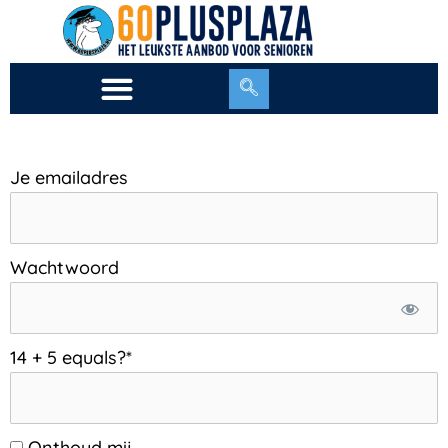
Ga
naar
de
inhoud
Je emailadres
Wachtwoord
14 + 5 equals?
*
Onthoud mij