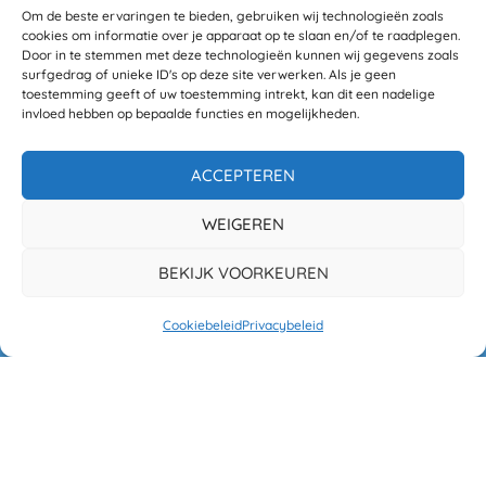
Om de beste ervaringen te bieden, gebruiken wij technologieën zoals
Privacybeleid
cookies om informatie over je apparaat op te slaan en/of te raadplegen.
Door in te stemmen met deze technologieën kunnen wij gegevens zoals
Algemene voorwaarden
surfgedrag of unieke ID's op deze site verwerken. Als je geen
toestemming geeft of uw toestemming intrekt, kan dit een nadelige
invloed hebben op bepaalde functies en mogelijkheden.
Cookiebeleid EU
Contactgegevens
ACCEPTEREN
WEIGEREN
60PlusPlaza
BEKIJK VOORKEUREN
Hofdeal 160
5664GS Geldrop
Cookiebeleid
Privacybeleid
info@60plusplaza.nl
BANK: NL23RABO0349285098
KVK 77850327
BTW nummer NL861169931B01