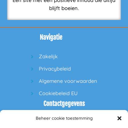
Een site met een positieve inhoud die altijd
blijft boeien.
Navigatie
Zakelijk
Privacybeleid
Algemene voorwaarden
Cookiebeleid EU
Contactgegevens
Beheer cookie toestemming
60PlusPlaza