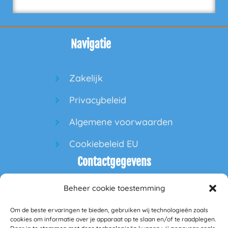
Navigatie
Zakelijk
Privacybeleid
Algemene voorwaarden
Cookiebeleid EU
Contactgegevens
Beheer cookie toestemming
60PlusPlaza
Om de beste ervaringen te bieden, gebruiken wij technologieën zoals
Hofdeal 160
cookies om informatie over je apparaat op te slaan en/of te raadplegen.