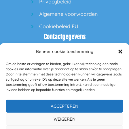
Privacybeleid
Algemene voorwaarden
Cookiebeleid EU
Contactgegevens
Beheer cookie toestemming
60PlusPlaza
Om de beste ervaringen te bieden, gebruiken wij technologieën zoals
Hofdeal 160
cookies om informatie over je apparaat op te slaan en/of te raadplegen.
Door in te stemmen met deze technologieën kunnen wij gegevens zoals
surfgedrag of unieke ID's op deze site verwerken. Als je geen
5664GS Geldrop
toestemming geeft of uw toestemming intrekt, kan dit een nadelige
invloed hebben op bepaalde functies en mogelijkheden.
info@60plusplaza.nl
BANK: NL23RABO0349285098
KVK 77850327
ACCEPTEREN
BTW nummer NL861169931B01
WEIGEREN
Mail:
zakelijk@60plusplaza.nl