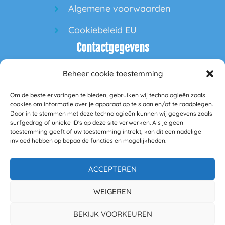
Algemene voorwaarden
Cookiebeleid EU
Contactgegevens
Beheer cookie toestemming
60PlusPlaza
Om de beste ervaringen te bieden, gebruiken wij technologieën zoals
Hofdeal 160
cookies om informatie over je apparaat op te slaan en/of te raadplegen.
Door in te stemmen met deze technologieën kunnen wij gegevens zoals
surfgedrag of unieke ID's op deze site verwerken. Als je geen
5664GS Geldrop
toestemming geeft of uw toestemming intrekt, kan dit een nadelige
invloed hebben op bepaalde functies en mogelijkheden.
info@60plusplaza.nl
BANK: NL23RABO0349285098
KVK 77850327
ACCEPTEREN
BTW nummer NL861169931B01
WEIGEREN
Mail:
zakelijk@60plusplaza.nl
BEKIJK VOORKEUREN