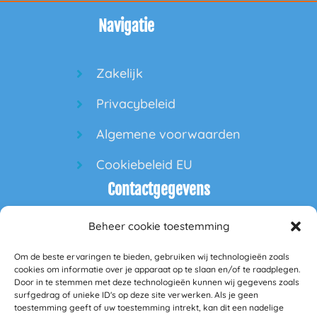
Navigatie
Zakelijk
Privacybeleid
Algemene voorwaarden
Cookiebeleid EU
Contactgegevens
Beheer cookie toestemming
60PlusPlaza
Om de beste ervaringen te bieden, gebruiken wij technologieën zoals
Hofdeal 160
cookies om informatie over je apparaat op te slaan en/of te raadplegen.
Door in te stemmen met deze technologieën kunnen wij gegevens zoals
surfgedrag of unieke ID's op deze site verwerken. Als je geen
5664GS Geldrop
toestemming geeft of uw toestemming intrekt, kan dit een nadelige