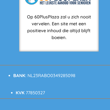
Op 60PlusPlaza zal u zich nooit
vervelen. Een site met een
positieve inhoud die altijd blijft
boeien.
BANK
: NL23RABO0349285098
KVK
77850327