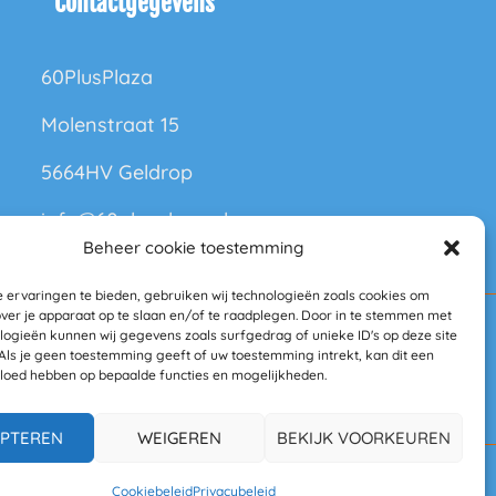
Contactgegevens
60PlusPlaza
Molenstraat 15
5664HV Geldrop
info@60plusplaza.nl
Beheer cookie toestemming
 ervaringen te bieden, gebruiken wij technologieën zoals cookies om
over je apparaat op te slaan en/of te raadplegen. Door in te stemmen met
logieën kunnen wij gegevens zoals surfgedrag of unieke ID's op deze site
B01
Als je geen toestemming geeft of uw toestemming intrekt, kan dit een
vloed hebben op bepaalde functies en mogelijkheden.
.nl
PTEREN
WEIGEREN
BEKIJK VOORKEUREN
Cookiebeleid
Privacybeleid