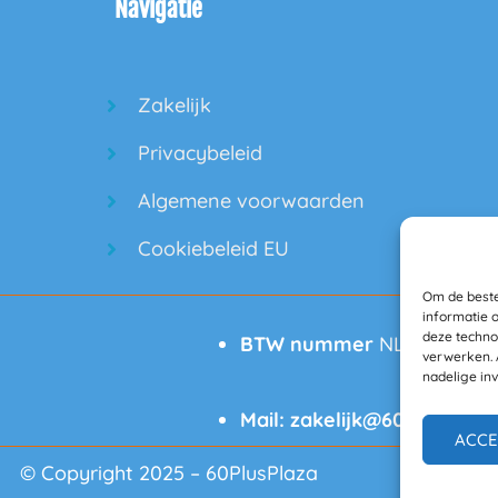
Navigatie
o
e
b
o
r
e
k
Zakelijk
Privacybeleid
Algemene voorwaarden
Cookiebeleid EU
Om de beste
informatie 
deze techno
BTW nummer
NL861169931
verwerken. 
nadelige in
Mail:
zakelijk@60plusplaza
ACCE
© Copyright 2025 – 60PlusPlaza