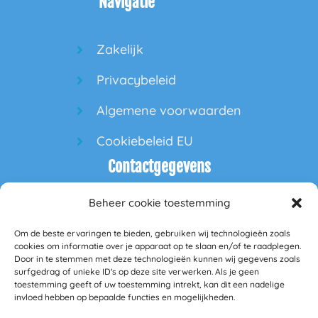
Navigatie
Zakelijk
Privacybeleid
Algemene voorwaarden
Cookiebeleid EU
Contactgegevens
Beheer cookie toestemming
60PlusPlaza
Om de beste ervaringen te bieden, gebruiken wij technologieën zoals
Hofdeal 160
cookies om informatie over je apparaat op te slaan en/of te raadplegen.
Door in te stemmen met deze technologieën kunnen wij gegevens zoals
surfgedrag of unieke ID's op deze site verwerken. Als je geen
5664GS Geldrop
toestemming geeft of uw toestemming intrekt, kan dit een nadelige
invloed hebben op bepaalde functies en mogelijkheden.
info@60plusplaza.nl
BANK: NL23RABO0349285098