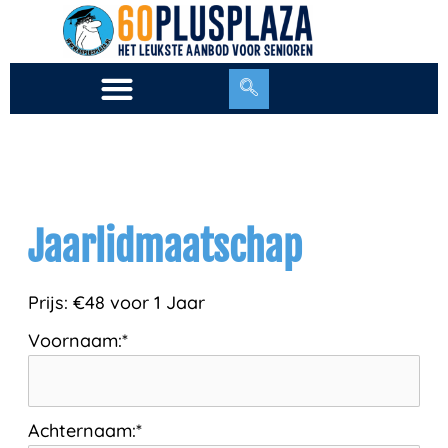
Ga
naar
de
inhoud
Jaarlidmaatschap
Prijs:
€48 voor 1 Jaar
Voornaam:*
Achternaam:*