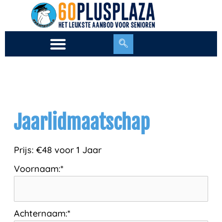
Ga
naar
de
inhoud
Jaarlidmaatschap
Prijs:
€48 voor 1 Jaar
Voornaam:*
Achternaam:*