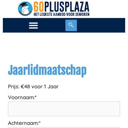
Ga
naar
de
inhoud
Jaarlidmaatschap
Prijs:
€48 voor 1 Jaar
Voornaam:*
Achternaam:*