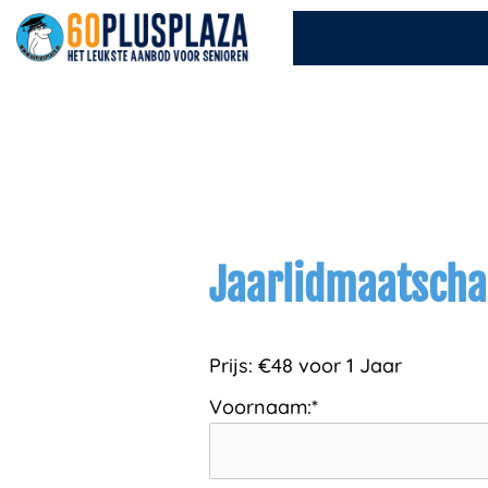
Ga
naar
de
inhoud
Jaarlidmaatsch
Prijs:
€48 voor 1 Jaar
Voornaam:*