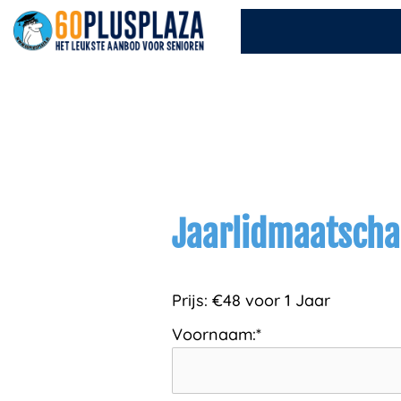
Ga
naar
de
inhoud
Jaarlidmaatsch
Prijs:
€48 voor 1 Jaar
Voornaam:*