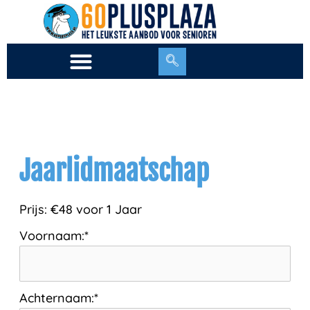
Ga
naar
de
inhoud
Jaarlidmaatschap
Prijs:
€48 voor 1 Jaar
Voornaam:*
Achternaam:*