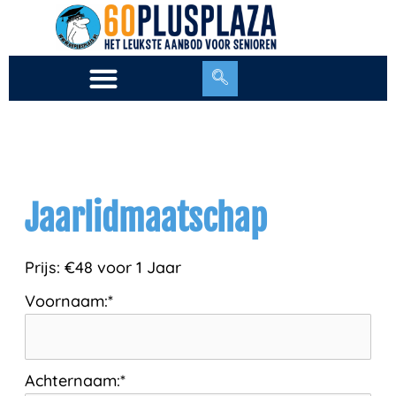
Ga
naar
de
inhoud
Jaarlidmaatschap
Prijs:
€48 voor 1 Jaar
Voornaam:*
Achternaam:*