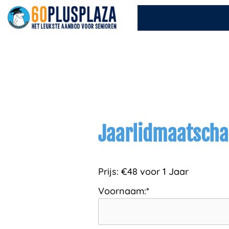
Ga
naar
de
inhoud
Jaarlidmaatsch
Prijs:
€48 voor 1 Jaar
Voornaam:*