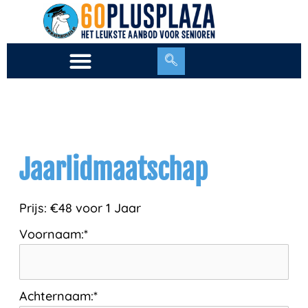
Ga
naar
de
inhoud
Jaarlidmaatschap
Prijs:
€48 voor 1 Jaar
Voornaam:*
Achternaam:*