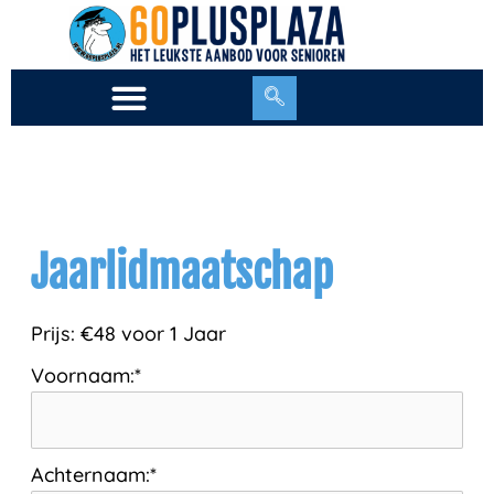
Ga
naar
de
inhoud
Jaarlidmaatschap
Prijs:
€48 voor 1 Jaar
Voornaam:*
Achternaam:*