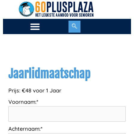
Ga
naar
de
inhoud
Jaarlidmaatschap
Prijs:
€48 voor 1 Jaar
Voornaam:*
Achternaam:*