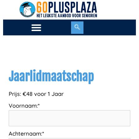
Ga
naar
de
inhoud
Jaarlidmaatschap
Prijs:
€48 voor 1 Jaar
Voornaam:*
Achternaam:*