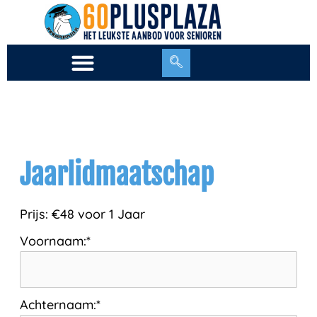
Ga
naar
de
inhoud
Jaarlidmaatschap
Prijs:
€48 voor 1 Jaar
Voornaam:*
Achternaam:*