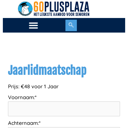
Ga
naar
de
inhoud
Jaarlidmaatschap
Prijs:
€48 voor 1 Jaar
Voornaam:*
Achternaam:*