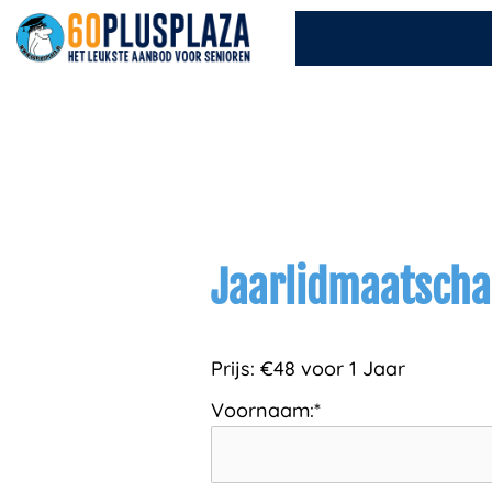
Ga
naar
de
inhoud
Jaarlidmaatsch
Prijs:
€48 voor 1 Jaar
Voornaam:*