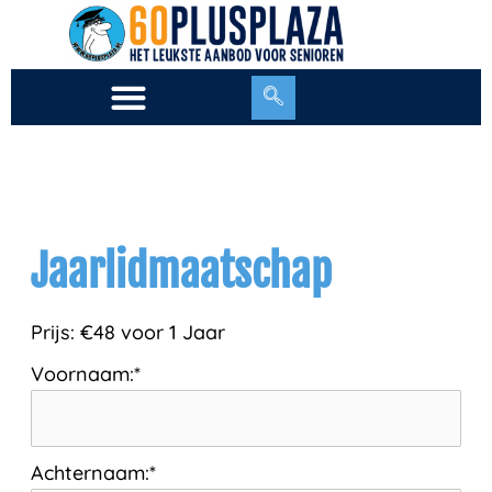
Ga
naar
de
inhoud
Jaarlidmaatschap
Prijs:
€48 voor 1 Jaar
Voornaam:*
Achternaam:*