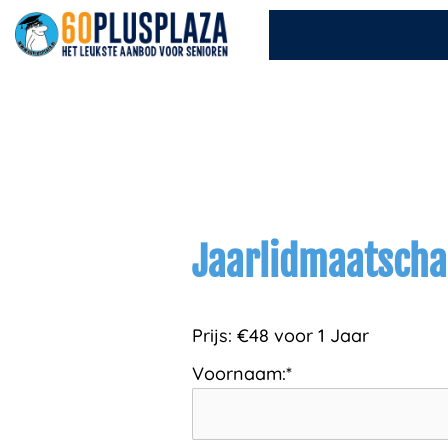
Ga
naar
de
inhoud
Jaarlidmaatsch
Prijs:
€48 voor 1 Jaar
Voornaam:*