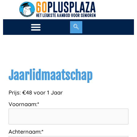
Ga
naar
de
inhoud
Jaarlidmaatschap
Prijs:
€48 voor 1 Jaar
Voornaam:*
Achternaam:*