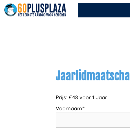
Ga
naar
de
inhoud
Jaarlidmaatsch
Prijs:
€48 voor 1 Jaar
Voornaam:*