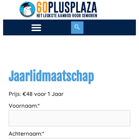
Ga
naar
de
inhoud
Jaarlidmaatschap
Prijs:
€48 voor 1 Jaar
Voornaam:*
Achternaam:*