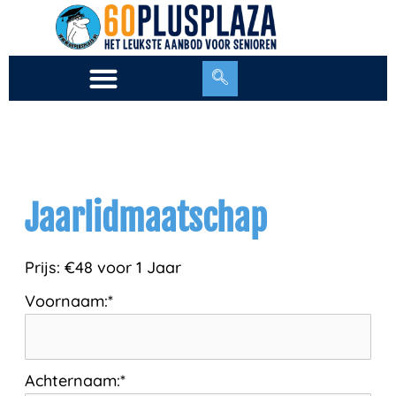
Ga
naar
de
inhoud
Jaarlidmaatschap
Prijs:
€48 voor 1 Jaar
Voornaam:*
Achternaam:*