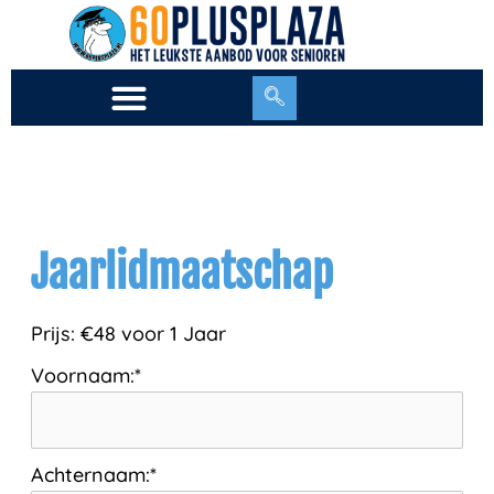
Ga
naar
de
inhoud
Jaarlidmaatschap
Prijs:
€48 voor 1 Jaar
Voornaam:*
Achternaam:*