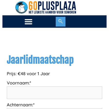
Ga
naar
de
inhoud
Jaarlidmaatschap
Prijs:
€48 voor 1 Jaar
Voornaam:*
Achternaam:*