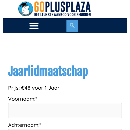
Ga
naar
de
inhoud
Jaarlidmaatschap
Prijs:
€48 voor 1 Jaar
Voornaam:*
Achternaam:*