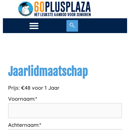
Ga
naar
de
inhoud
Jaarlidmaatschap
Prijs:
€48 voor 1 Jaar
Voornaam:*
Achternaam:*