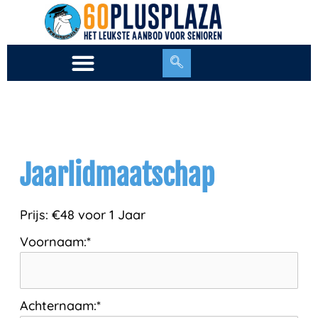
Ga
naar
de
inhoud
Jaarlidmaatschap
Prijs:
€48 voor 1 Jaar
Voornaam:*
Achternaam:*