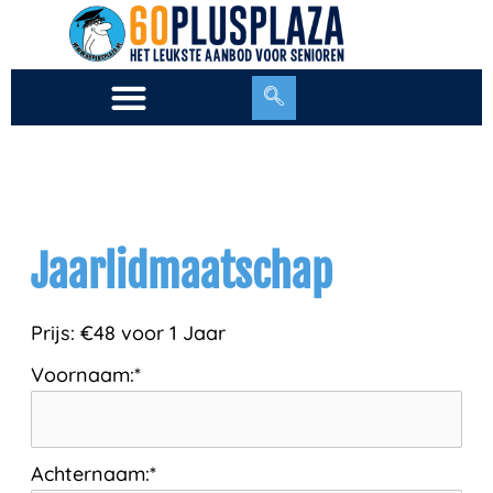
Ga
naar
de
inhoud
Jaarlidmaatschap
Prijs:
€48 voor 1 Jaar
Voornaam:*
Achternaam:*