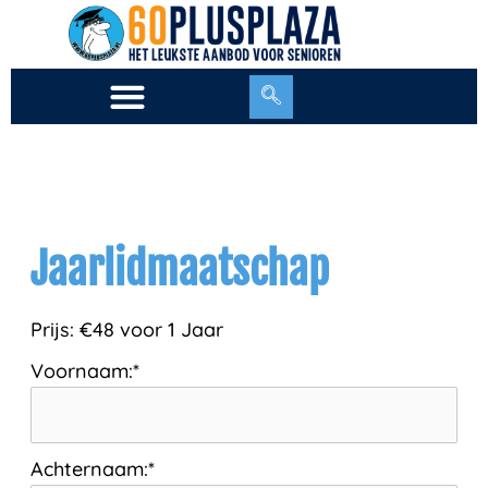
Ga
naar
de
inhoud
Jaarlidmaatschap
Prijs:
€48 voor 1 Jaar
Voornaam:*
Achternaam:*