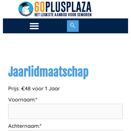
Ga
naar
de
inhoud
Jaarlidmaatschap
Prijs:
€48 voor 1 Jaar
Voornaam:*
Achternaam:*