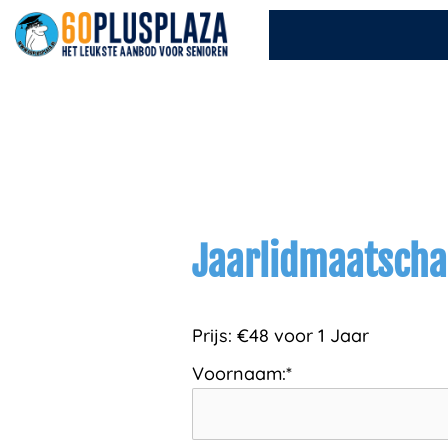
Ga
naar
de
inhoud
Jaarlidmaatsch
Prijs:
€48 voor 1 Jaar
Voornaam:*