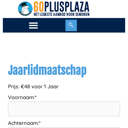
Ga
naar
de
inhoud
Jaarlidmaatschap
Prijs:
€48 voor 1 Jaar
Voornaam:*
Achternaam:*