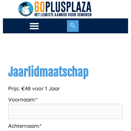
Ga
naar
de
inhoud
Jaarlidmaatschap
Prijs:
€48 voor 1 Jaar
Voornaam:*
Achternaam:*