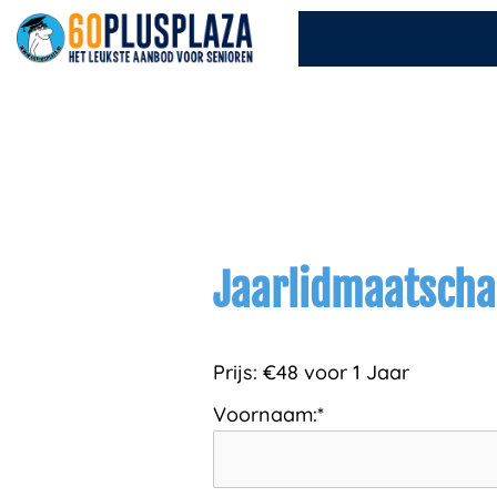
Ga
naar
de
inhoud
Jaarlidmaatsch
Prijs:
€48 voor 1 Jaar
Voornaam:*