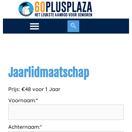
Ga
naar
de
inhoud
Jaarlidmaatschap
Prijs:
€48 voor 1 Jaar
Voornaam:*
Achternaam:*