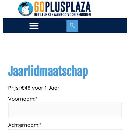
Ga
naar
de
inhoud
Jaarlidmaatschap
Prijs:
€48 voor 1 Jaar
Voornaam:*
Achternaam:*