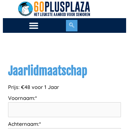
Ga
naar
de
inhoud
Jaarlidmaatschap
Prijs:
€48 voor 1 Jaar
Voornaam:*
Achternaam:*