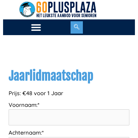
Ga
naar
de
inhoud
Jaarlidmaatschap
Prijs:
€48 voor 1 Jaar
Voornaam:*
Achternaam:*