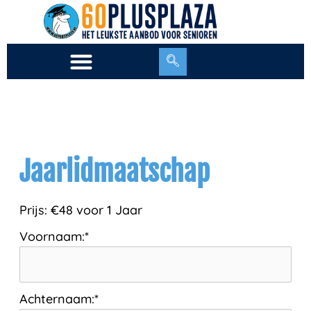
Ga
naar
de
inhoud
Jaarlidmaatschap
Prijs:
€48 voor 1 Jaar
Voornaam:*
Achternaam:*