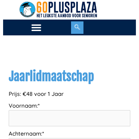
Ga
naar
de
inhoud
Jaarlidmaatschap
Prijs:
€48 voor 1 Jaar
Voornaam:*
Achternaam:*